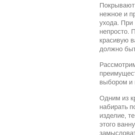
Покрывают 
нежное и п
ухода. При
непросто. 
красивую в
должно быт
Рассмотрим
преимущест
выбором и 
Одним из к
набирать п
изделие, т
этого ванн
замыслова