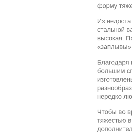
форму тяже
Из недоста
стальной в
высокая. П
«заплывы»,
Благодаря 
большим сп
изготовлен
разнообраз
нередко лю
Чтобы во в
тяжестью в
дополнител