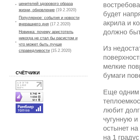
востребова
ценителей здорового образа
жизни, обновление
(19.2.2020)
будет напр
Популярное: события и новости
акрила и к
вчерашнего дня
(17.2.2020)
должно быт
Новинка: почему аристотель
никогда не стал бы расистом и
что может быть лучше
Из недоста
справедливости
(15.2.2020)
поверхност
мелкие пов
СЧЁТЧИКИ
бумаги пов
Еще одним 
теплоемкос
любит долг
чугунную и
остынет на
на 1 градус