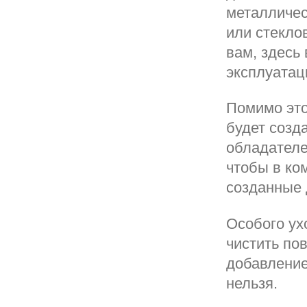
металличес
или стекло
вам, здесь 
эксплуатаци
Помимо это
будет созд
обладателе
чтобы в ко
созданные
Особого ух
чистить по
добавление
нельзя.