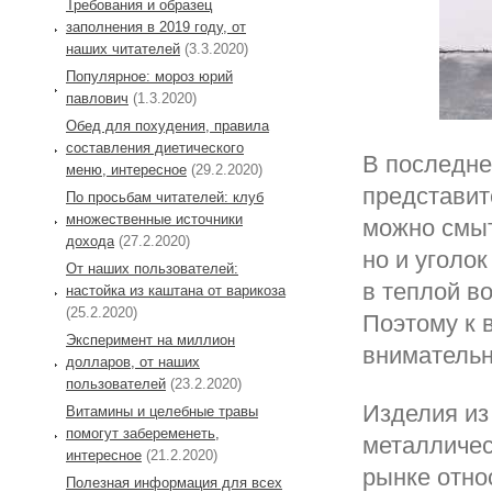
Требования и образец
заполнения в 2019 году, от
наших читателей
(3.3.2020)
Популярное: мороз юрий
павлович
(1.3.2020)
Обед для похудения, правила
составления диетического
В последне
меню, интересное
(29.2.2020)
представит
По просьбам читателей: клуб
множественные источники
можно смыт
дохода
(27.2.2020)
но и уголо
От наших пользователей:
в теплой в
настойка из каштана от варикоза
(25.2.2020)
Поэтому к 
Эксперимент на миллион
внимательн
долларов, от наших
пользователей
(23.2.2020)
Изделия из
Витамины и целебные травы
помогут забеременеть,
металличес
интересное
(21.2.2020)
рынке отно
Полезная информация для всех