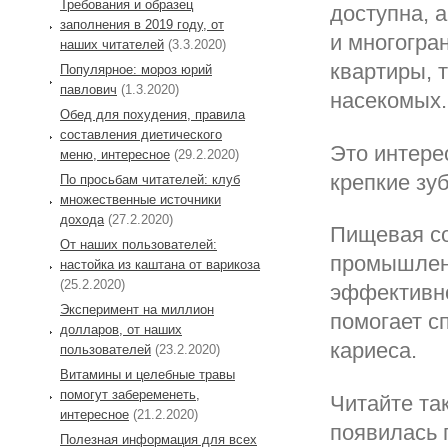
Требования и образец
доступна, 
заполнения в 2019 году, от
и многогра
наших читателей
(3.3.2020)
квартиры, т
Популярное: мороз юрий
павлович
(1.3.2020)
насекомых.
Обед для похудения, правила
составления диетического
Это интере
меню, интересное
(29.2.2020)
крепкие зу
По просьбам читателей: клуб
множественные источники
дохода
(27.2.2020)
Пищевая со
От наших пользователей:
промышленн
настойка из каштана от варикоза
(25.2.2020)
эффективно
Эксперимент на миллион
помогает с
долларов, от наших
кариеса.
пользователей
(23.2.2020)
Витамины и целебные травы
помогут забеременеть,
Читайте так
интересное
(21.2.2020)
появилась 
Полезная информация для всех