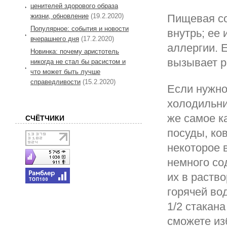
ценителей здорового образа
жизни, обновление
(19.2.2020)
Пищевая со
Популярное: события и новости
внутрь; ее
вчерашнего дня
(17.2.2020)
аллергии. 
Новинка: почему аристотель
вызывает р
никогда не стал бы расистом и
что может быть лучше
справедливости
(15.2.2020)
Если нужно
холодильни
же самое к
СЧЁТЧИКИ
посуды, ко
некоторое 
немного со
их в раств
горячей во
1/2 стакан
сможете из