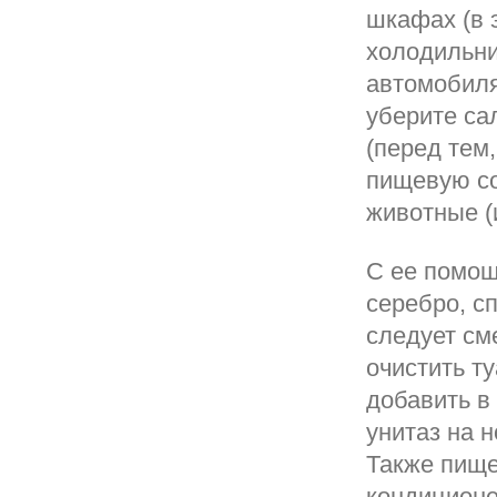
шкафах (в 
холодильни
автомобиля
уберите са
(перед тем,
пищевую со
животные (и
С ее помощ
серебро, сп
следует см
очистить т
добавить в 
унитаз на н
Также пище
кондиционе