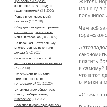
Житель Вор
Требования и образец
заполнения в 2019 году, от
машину в с
наших читателей
(3.3.2020)
получилос
Популярное: мороз юрий
павлович
(1.3.2020)
Чем всё за
Обед для похудения, правила
составления диетического
горе-«экон
меню, интересное
(29.2.2020)
По просьбам читателей: клуб
Автовладел
множественные источники
дохода
(27.2.2020)
сэкономить
От наших пользователей:
платить бо
настойка из каштана от варикоза
и самому? 
(25.2.2020)
Эксперимент на миллион
что в тот 
долларов, от наших
отметки в м
пользователей
(23.2.2020)
Витамины и целебные травы
«Сейчас ст
помогут забеременеть,
интересное
(21.2.2020)
Полезная информация для всех