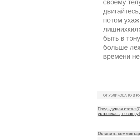
своему тел
двигайтесь
потом ухаж
лишнихкило
быть в тону
больше леж
времени не
ОПУБЛИКОВАНО В Р
Предыдущая статья(О
устроилась, новая ру
Оставить комментар