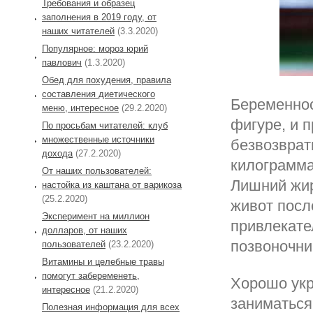
Требования и образец
заполнения в 2019 году, от
наших читателей
(3.3.2020)
Популярное: мороз юрий
павлович
(1.3.2020)
Обед для похудения, правила
составления диетического
Беременнос
меню, интересное
(29.2.2020)
фигуре, и 
По просьбам читателей: клуб
множественные источники
безвозврат
дохода
(27.2.2020)
килограмма
От наших пользователей:
Лишний жир
настойка из каштана от варикоза
(25.2.2020)
живот после
Эксперимент на миллион
привлекате
долларов, от наших
позвоночни
пользователей
(23.2.2020)
Витамины и целебные травы
помогут забеременеть,
Хорошо укр
интересное
(21.2.2020)
заниматься 
Полезная информация для всех