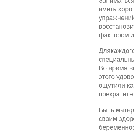
Заниматься
иметь хоро
упражнений
восстанови
фактором 
Длякаждого
специальны
Во время в
этого удов
ощутили ка
прекратите
Быть матер
своим здор
беременнос