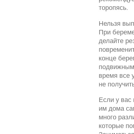
торопясь.
Нельзя вып
При береме
делайте рез
повременит
конце бере
подвижными
время все 
не получит
Если у вас
им дома са
много разл
которые по