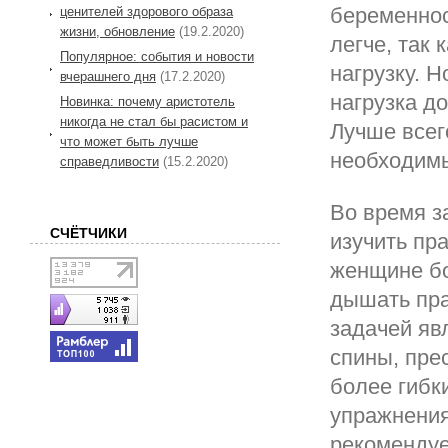
беременнос
ценителей здорового образа
жизни, обновление
(19.2.2020)
легче, так
Популярное: события и новости
нагрузку. 
вчерашнего дня
(17.2.2020)
нагрузка д
Новинка: почему аристотель
никогда не стал бы расистом и
Лучше всег
что может быть лучше
необходимы
справедливости
(15.2.2020)
Во время з
СЧЁТЧИКИ
изучить пр
женщине бо
дышать пра
задачей яв
спины, прес
более гибк
упражнения
рекомендуе