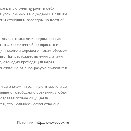
все мы склонны дурачить себя,
ые углы личных заблуждений. Если вы
моим сторонним взглядом на платной
отдельные мысли и подавление их
 тяга к позитивной полярности и
у плохого и хорошего. Таким образом
ии. При растождествлении с этими
к, свободно проходящий через
обождение от снов разума приводит к
и со знаком плюс – приятные, или со
ение от свободного сознания. Любая
 создавая особое ощущение
тся, тем большее блаженство оно
Источник:
http://www.sevbk.ru