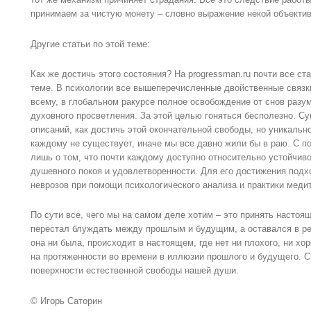
принимаем за чистую монету – словно выражение некой объектив
Другие статьи по этой теме:
Как же достичь этого состояния? На progressman.ru почти все ст
теме. В психологии все вышеперечисленные двойственные связк
всему, в глобальном ракурсе полное освобождение от снов раз
духовного просветления. За этой целью гоняться бесполезно. С
описаний, как достичь этой окончательной свободы, но уникальн
каждому не существует, иначе мы все давно жили бы в раю. С п
лишь о том, что почти каждому доступно относительно устойчиво
душевного покоя и удовлетворенности. Для его достижения подх
неврозов при помощи психологического анализа и практики меди
По сути все, чего мы на самом деле хотим – это принять настоящ
перестал блуждать между прошлым и будущим, а оставался в ре
она ни была, происходит в настоящем, где нет ни плохого, ни хо
на протяженности во времени в иллюзии прошлого и будущего. С
поверхности естественной свободы нашей души.
© Игорь Саторин