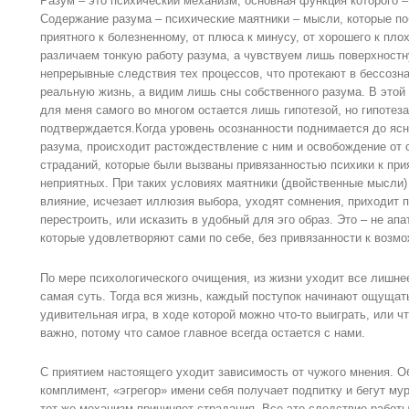
Разум – это психический механизм, основная функция которого – 
Содержание разума – психические маятники – мысли, которые п
приятного к болезненному, от плюса к минусу, от хорошего к пло
различаем тонкую работу разума, а чувствуем лишь поверхностн
непрерывные следствия тех процессов, что протекают в бессозна
реальную жизнь, а видим лишь сны собственного разума. В этой
для меня самого во многом остается лишь гипотезой, но гипотеза
подтверждается.Когда уровень осознанности поднимается до ясн
разума, происходит растождествление с ним и освобождение от 
страданий, которые были вызваны привязанностью психики к пр
неприятных. При таких условиях маятники (двойственные мысли
влияние, исчезает иллюзия выбора, уходят сомнения, приходит п
перестроить, или исказить в удобный для эго образ. Это – не апа
которые удовлетворяют сами по себе, без привязанности к воз
По мере психологического очищения, из жизни уходит все лишнее,
самая суть. Тогда вся жизнь, каждый поступок начинают ощущать
удивительная игра, в ходе которой можно что-то выиграть, или что
важно, потому что самое главное всегда остается с нами.
С приятием настоящего уходит зависимость от чужого мнения. О
комплимент, «эгрегор» имени себя получает подпитку и бегут мур
тот же механизм причиняет страдания. Все это следствие работ