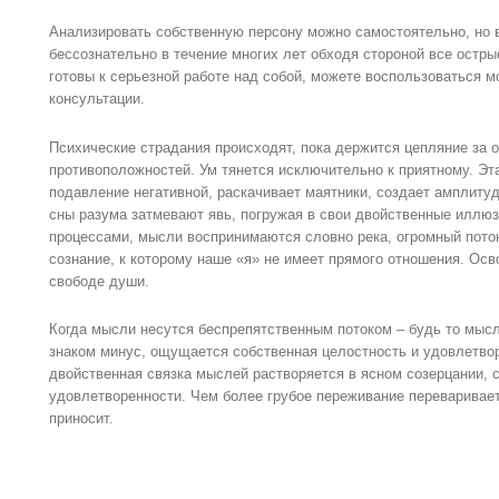
Анализировать собственную персону можно самостоятельно, но 
бессознательно в течение многих лет обходя стороной все остр
готовы к серьезной работе над собой, можете воспользоваться 
консультации.
Психические страдания происходят, пока держится цепляние за 
противоположностей. Ум тянется исключительно к приятному. Эта
подавление негативной, раскачивает маятники, создает амплитуд
сны разума затмевают явь, погружая в свои двойственные иллюз
процессами, мысли воспринимаются словно река, огромный пото
сознание, к которому наше «я» не имеет прямого отношения. Осв
свободе души.
Когда мысли несутся беспрепятственным потоком – будь то мысл
знаком минус, ощущается собственная целостность и удовлетвор
двойственная связка мыслей растворяется в ясном созерцании,
удовлетворенности. Чем более грубое переживание переваривае
приносит.