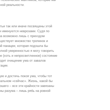
ной реальности.
атьи так или иначе посвящены этой
и именуются неврозами. Судя по
ума возможно лишь с приходом
уществует множество тропинок и
ой панацеи, которая подошла бы
олной уверенностью я могу говорить
е (хоть и непросветленное) состояние
одит очищение ума от завалов
тации.
ее и достичь покоя ума, чтобы тот
альном «сейчас». Жизнь, какой бы
рошего – все эти крайности завязаны
ны разума – лишь рябь на ровной