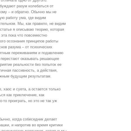
отличать одно от другого.
обуждают разум колебаться от
хому – и обратно. Обычно мы не
ую работу ума, где видим
тельном. Мы, как правило, не видим
 статье я описываю теорию, которая
 эта пока что повсеместно
ого осознания принципов работы
снов разума – от психических
иятным переживаниям и подавлению
) перестают оказывать решающее
риятие реальности без попыток ее
тичная пассивность, а действия,
можным будущим результатам.
 хаос и суета, а остается только
ся как приключение, как
-то проиграть, но это не так уж
бычно, когда собеседник делает
ашки, и напротив во время критики
ы психических маятников, которые мы