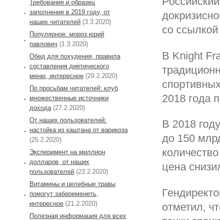
Российский
Требования и образец
заполнения в 2019 году, от
докризисно
наших читателей
(3.3.2020)
со ссылкой
Популярное: мороз юрий
павлович
(1.3.2020)
В Knight F
Обед для похудения, правила
составления диетического
традиционн
меню, интересное
(29.2.2020)
спортивных
По просьбам читателей: клуб
2018 года 
множественные источники
дохода
(27.2.2020)
От наших пользователей:
В 2018 год
настойка из каштана от варикоза
до 150 млр
(25.2.2020)
количество
Эксперимент на миллион
долларов, от наших
цена снизил
пользователей
(23.2.2020)
Витамины и целебные травы
Гендиректо
помогут забеременеть,
интересное
(21.2.2020)
отметил, ч
Полезная информация для всех