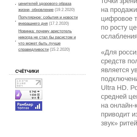
точки зрен
ценителей здорового образа
на продажи
жизни, обновление
(19.2.2020)
цифровое т
Популярное: события и новости
вчерашнего дня
(17.2.2020)
по росту ц
Новинка: почему аристотель
ослабления
никогда не стал бы расистом и
что может быть лучше
справедливости
(15.2.2020)
«Для росси
средств п
является у
СЧЁТЧИКИ
подключени
Ultra HD. 
средней це
на онлайн-
приводит и
звук» рите