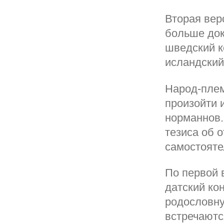
Вторая вер
больше док
шведский к
исландский
Народ-плем
произойти 
норманнов.
тезиса об 
самостояте
По первой 
датский ко
родословну
встречаютс