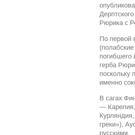
опубликова
Дерптского
Рюрика с Р
По первой 
(полабские
погибшего 
герба Рюри
поскольку 
именно соко
В сагах Фи
— Карелия
Курляндия,
греки»), А
русскими.