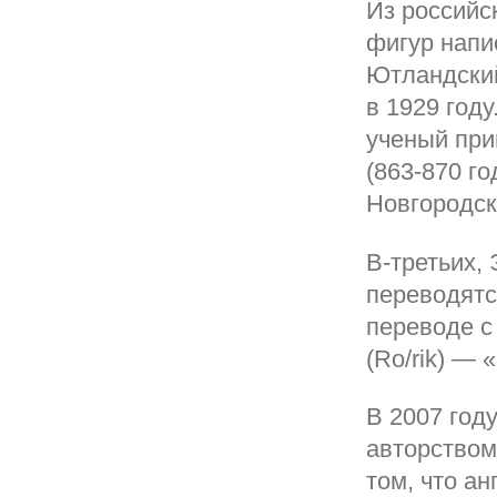
Из российс
фигур напи
Ютландский
в 1929 году
ученый при
(863-870 г
Новгородск
В-третьих, 
переводятся
переводе с
(Ro/rik) —
В 2007 год
авторством
том, что ан