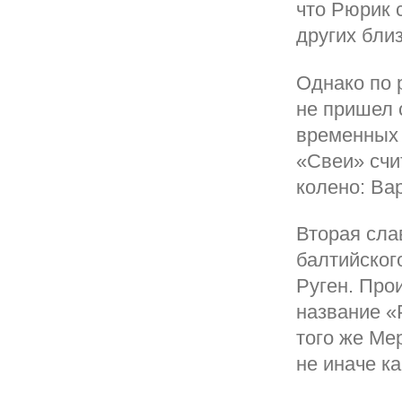
что Рюрик 
других бли
Однако по 
не пришел 
временных 
«Свеи» счи
колено: Ва
Вторая сла
балтийског
Руген. Про
название «
того же Ме
не иначе к