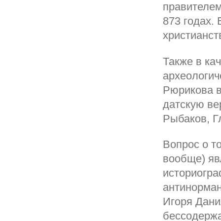
правителем
873 годах.
христианст
Также в ка
археологич
Рюрикова в
датскую ве
Рыбаков, Г
Вопрос о т
вообще) яв
историогра
антинорман
Игоря Дани
бессодержа