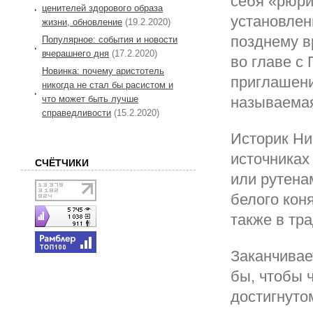
себя «рюри
ценителей здорового образа
установлен
жизни, обновление
(19.2.2020)
позднему вр
Популярное: события и новости
вчерашнего дня
(17.2.2020)
во главе с
Новинка: почему аристотель
приглашени
никогда не стал бы расистом и
называемая
что может быть лучше
справедливости
(15.2.2020)
Историк Ни
источниках
СЧЁТЧИКИ
или рутена
белого кон
также в тр
Заканчивае
бы, чтобы 
достигнуто