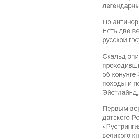
легендарны
По антинор
Есть две в
русской го
Скальд опи
проходивши
об конунге 
походы и п
Эйстлайнд,
Первым вер
датского Р
«Рустринги
великого к