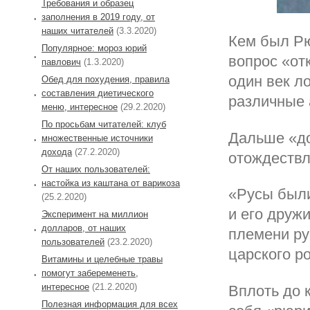
Требования и образец
заполнения в 2019 году, от
наших читателей
(3.3.2020)
Кем был Рю
Популярное: мороз юрий
вопрос «от
павлович
(1.3.2020)
один век л
Обед для похудения, правила
составления диетического
различные 
меню, интересное
(29.2.2020)
По просьбам читателей: клуб
Дальше «до
множественные источники
дохода
(27.2.2020)
отождествл
От наших пользователей:
настойка из каштана от варикоза
«Русы были
(25.2.2020)
и его друж
Эксперимент на миллион
долларов, от наших
племени ру
пользователей
(23.2.2020)
царского р
Витамины и целебные травы
помогут забеременеть,
интересное
(21.2.2020)
Вплоть до 
Полезная информация для всех