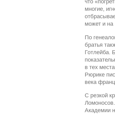
что «погрет
многие, иг
отбрасывае
может и на 
По генеало
братья так
Готлейба. 
показатель
в тех места
Рюрике пис
века франц
С резкой к
Ломоносов.
Академии на