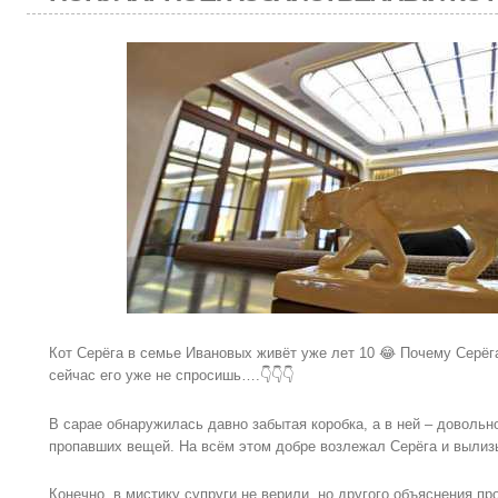
Кот Серёга в семье Ивановых живёт уже лет 10 😂 Почему Серёг
сейчас его уже не спросишь….👇👇👇
В сарае обнаружилась давно забытая коробка, а в ней – довольн
пропавших вещей. На всём этом добре возлежал Серёга и вылиз
Конечно, в мистику супруги не верили, но другого объяснения п