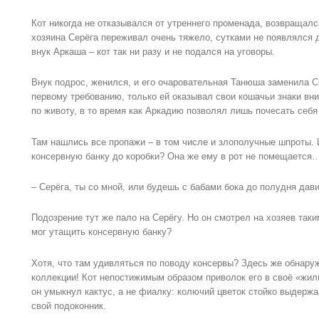
Кот никогда не отказывался от утреннего променада, возвращал
хозяина Серёга переживал очень тяжело, сутками не появлялся д
внук Аркаша – кот так ни разу и не подался на уговоры.
Внук подрос, женился, и его очаровательная Танюша заменила Се
первому требованию, только ей оказывал свои кошачьи знаки вн
по животу, в то время как Аркадию позволял лишь почесать себя
Там нашлись все пропажи – в том числе и злополучные шпроты. 
консервную банку до коробки? Она же ему в рот не помещаетс
– Серёга, ты со мной, или будешь с бабами бока до полудня дав
Подозрение тут же пало на Серёгу. Но он смотрел на хозяев так
мог утащить консервную банку?
Хотя, что там удивляться по поводу консервы? Здесь же обнару
коллекции! Кот непостижимым образом приволок его в своё «жил
он умыкнул кактус, а не фиалку: колючий цветок стойко выдерж
свой подоконник.