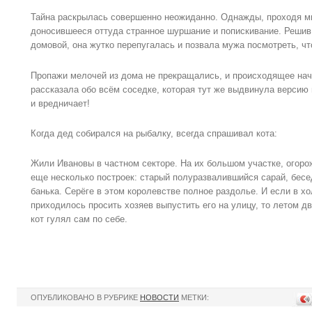
Тайна раскрылась совершенно неожиданно. Однажды, проходя м
доносившееся оттуда странное шуршание и попискивание. Решив,
домовой, она жутко перепугалась и позвала мужа посмотреть, чт
Пропажи мелочей из дома не прекращались, и происходящее нач
рассказала обо всём соседке, которая тут же выдвинула версию п
и вредничает!
Когда дед собирался на рыбалку, всегда спрашивал кота:
Жили Ивановы в частном секторе. На их большом участке, огор
еще несколько построек: старый полуразвалившийся сарай, бесед
банька. Серёге в этом королевстве полное раздолье. И если в х
приходилось просить хозяев выпустить его на улицу, то летом д
кот гулял сам по себе.
ОПУБЛИКОВАНО В РУБРИКЕ
НОВОСТИ
МЕТКИ: