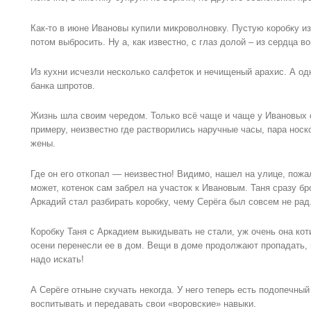
Как-то в июне Ивановы купили микроволновку. Пустую коробку из
потом выбросить. Ну а, как известно, с глаз долой – из сердца во
Из кухни исчезли несколько салфеток и нечищеный арахис. А о
банка шпротов.
Жизнь шла своим чередом. Только всё чаще и чаще у Ивановых 
примеру, неизвестно где растворились наручные часы, пара носко
жены.
Где он его откопал — неизвестно! Видимо, нашел на улице, пожал
может, котенок сам забрел на участок к Ивановым. Таня сразу б
Аркадий стал разбирать коробку, чему Серёга был совсем не рад
Коробку Таня с Аркадием выкидывать не стали, уж очень она кот
осени перенесли ее в дом. Вещи в доме продолжают пропадать, н
надо искать!
А Серёге отныне скучать некогда. У него теперь есть подопечны
воспитывать и передавать свои «воровские» навыки.