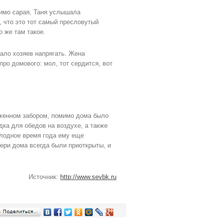
имо сарая, Таня услышала
 что это тот самый пресловутый
о же там такое.
ало хозяев напрягать. Жена
ро домового: мол, тот сердится, вот
оженном забором, помимо дома было
ка для обедов на воздухе, а также
олодное время года ему еще
вери дома всегда были приоткрыты, и
Источник:
http://www.sevbk.ru