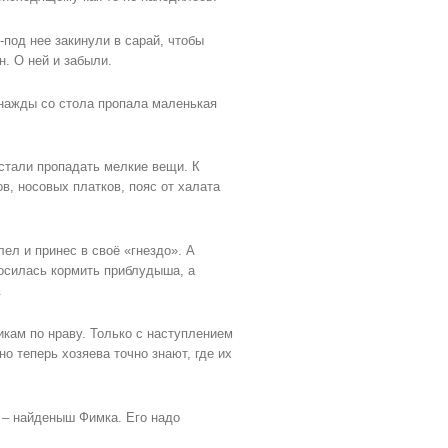
-под нее закинули в сарай, чтобы
н. О ней и забыли.
днажды со стола пропала маленькая
стали пропадать мелкие вещи. К
в, носовых платков, пояс от халата
ел и принес в своё «гнездо». А
росилась кормить приблудыша, а
.
икам по нраву. Только с наступлением
о теперь хозяева точно знают, где их
й – найденыш Фимка. Его надо