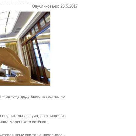
Опубликовано: 23.5.2017
а – одному деду было известно, но
о внушительная куча, состоящая из
ывал маленького котёнка.
роисходящему как-то не находилось.