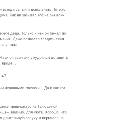
ся всегда сытый и довольный. Потерю
ома. Как ни зазывал его на рыбалку
рёге деда. Только к ней он бежал по
имания. Даже позволял гладить себя
 за ушком.
И как он все-таки умудрился дотащить
я… вроде…
ить?
ими невинными глазами… Да и как кот
жился мини-кактус из Танюшиной
ище», видимо, для уюта. Хорошо, что
ал длительную засуху и вернулся на