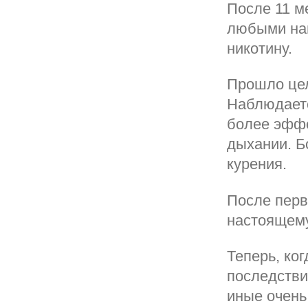
После 11 м
любыми наг
никотину.
Прошло цел
Наблюдаетс
более эффе
дыхании. Б
курения.
После перв
настоящему
Теперь, ко
последстви
иные очень