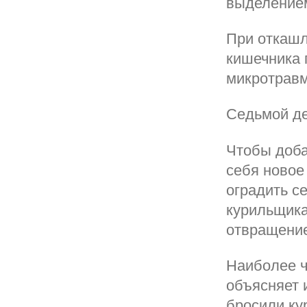
выделением
При откашл
кишечника 
микротравм
Седьмой д
Чтобы доба
себя новое
оградить с
курильщика
отвращение
Наиболее чё
объясняет 
бросили ку