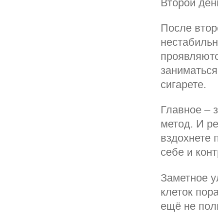
Второй ден
После втор
нестабильн
проявляютс
заниматься 
сигарете.
Главное – 
метод. И р
вздохнете 
себе и кон
Заметное у
клеток пор
ещё не пол