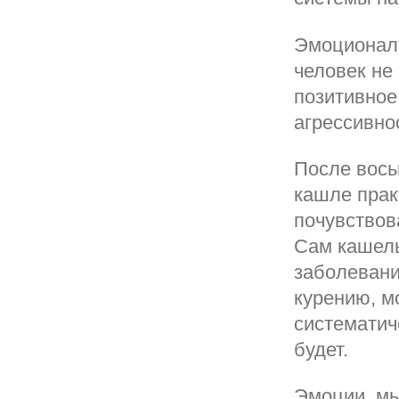
Эмоциональ
человек не 
позитивное
агрессивно
После вось
кашле прак
почувствов
Сам кашель
заболевани
курению, м
систематич
будет.
Эмоции, мы