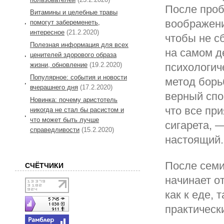
После проб
Витамины и целебные травы
воображени
помогут забеременеть,
интересное
(21.2.2020)
чтобы не с
Полезная информация для всех
на самом д
ценителей здорового образа
психологич
жизни, обновление
(19.2.2020)
Популярное: события и новости
метод борь
вчерашнего дня
(17.2.2020)
верный спо
Новинка: почему аристотель
что все пр
никогда не стал бы расистом и
что может быть лучше
сигарета, —
справедливости
(15.2.2020)
настоящий.
После семи
СЧЁТЧИКИ
начинает о
как к еде, 
практическ