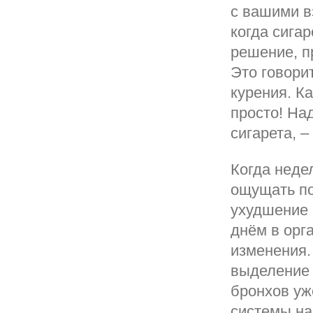
с вашими в
когда сигар
решение, п
Это говори
курения. К
просто! На
сигарета, –
Когда неде
ощущать по
ухудшение 
днём в орг
изменения.
выделение 
бронхов уж
системы на