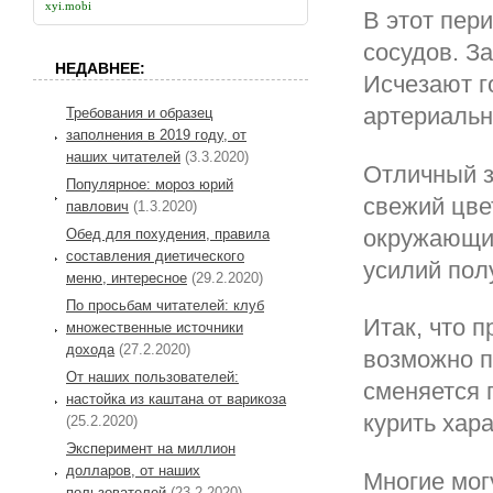
xyi.mobi
В этот пер
сосудов. З
НЕДАВНЕЕ:
Исчезают г
артериальн
Требования и образец
заполнения в 2019 году, от
наших читателей
(3.3.2020)
Отличный з
Популярное: мороз юрий
свежий цве
павлович
(1.3.2020)
окружающих
Обед для похудения, правила
составления диетического
усилий пол
меню, интересное
(29.2.2020)
По просьбам читателей: клуб
Итак, что п
множественные источники
дохода
(27.2.2020)
возможно п
От наших пользователей:
сменяется 
настойка из каштана от варикоза
курить хар
(25.2.2020)
Эксперимент на миллион
долларов, от наших
Многие могу
пользователей
(23.2.2020)