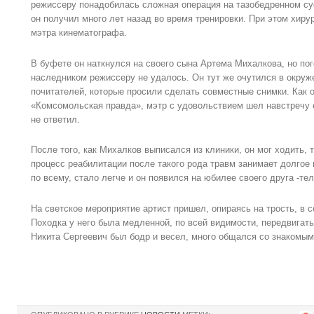
режиссеру понадобилась сложная операция на тазобедренном су
он получил много лет назад во время тренировки. При этом хир
мэтра кинематографа.
В буфете он наткнулся на своего сына Артема Михалкова, но по
наследником режиссеру не удалось. Он тут же очутился в окру
почитателей, которые просили сделать совместные снимки. Как о
«Комсомольская правда», мэтр с удовольствием шел навстречу 
не ответил.
После того, как Михалков выписался из клиники, он мог ходить, т
процесс реабилитации после такого рода травм занимает долгое 
по всему, стало легче и он появился на юбилее своего друга -т
На светское мероприятие артист пришел, опираясь на трость, в 
Походка у него была медленной, по всей видимости, передвигать
Никита Сергеевич был бодр и весел, много общался со знакомым