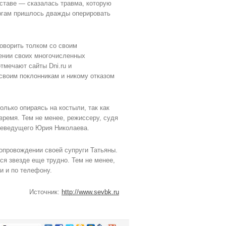
ставе — сказалась травма, которую
ургам пришлось дважды оперировать
говорить толком со своим
жении своих многочисленных
тмечают сайты Dni.ru и
своим поклонникам и никому отказом
олько опираясь на костыли, так как
время. Тем не менее, режиссеру, судя
елеведущего Юрия Николаева.
сопровождении своей супруги Татьяны.
ся звезде еще трудно. Тем не менее,
и и по телефону.
Источник:
http://www.sevbk.ru