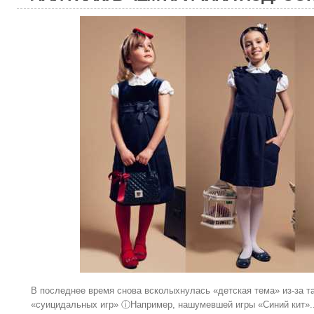
В последнее время снова всколыхнулась «детская тема» из-за т
«суицидальных игр» ⓘНапример, нашумевшей игры «Синий кит».