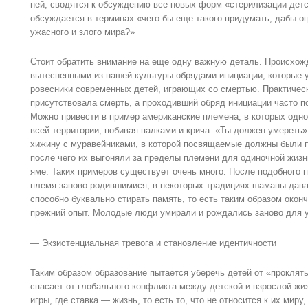
ней, сводятся к обсуждению все новых форм «стерилизации детс
обсуждается в терминах «чего бы еще такого придумать, дабы о
ужасного и злого мира?»
Стоит обратить внимание на еще одну важную деталь. Происхож
вытесненными из нашей культуры обрядами инициации, которые 
ровесники современных детей, играющих со смертью. Практичес
присутствовала смерть, а проходивший обряд инициации часто 
Можно привести в пример американские племена, в которых одн
всей территории, побивая палками и крича: «Ты должен умереть»
хижину с муравейниками, в которой посвящаемые должны были п
после чего их выгоняли за пределы племени для одиночной жизн
яме. Таких примеров существует очень много. После подобного
племя заново родившимися, в некоторых традициях шаманы дава
способно буквально стирать память, то есть таким образом око
прежний опыт. Молодые люди умирали и рождались заново для у
— Экзистенциальная тревога и становление идентичности
Таким образом образование пытается уберечь детей от «проклят
спасает от глобального конфликта между детской и взрослой ж
игры, где ставка — жизнь, то есть то, что не относится к их миру,