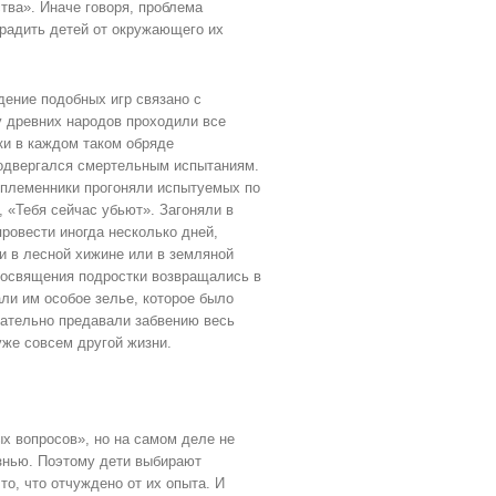
тва». Иначе говоря, проблема
градить детей от окружающего их
дение подобных игр связано с
у древних народов проходили все
ки в каждом таком обряде
подвергался смертельным испытаниям.
оплеменники прогоняли испытуемых по
, «Тебя сейчас убьют». Загоняли в
ровести иногда несколько дней,
и в лесной хижине или в земляной
 посвящения подростки возвращались в
ли им особое зелье, которое было
нчательно предавали забвению весь
же совсем другой жизни.
ых вопросов», но на самом деле не
изнью. Поэтому дети выбирают
 то, что отчуждено от их опыта. И