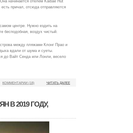
 Она начинается отелем Kaibae Hut
сь есть причал, отсюда отправляются
 самом центре. Нужно ездить на
ге бесподобная, воздух чистый.
острова между пляжами Клонг Прао и
дыха вдали от шума и суеты.
ся до Вайт Сенда или Лонли, весело
КОММЕНТАРИИ (18)
ЧИТАТЬ ДАЛЕЕ
Н В 2019 ГОДУ,