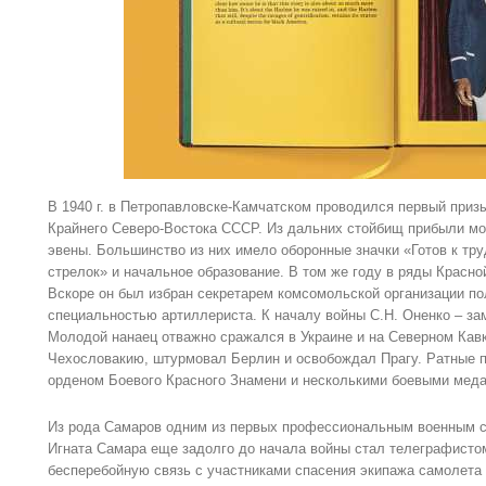
В 1940 г. в Петропавловске-Камчатском проводился первый при
Крайнего Северо-Востока СССР. Из дальних стойбищ прибыли мо
эвены. Большинство из них имело оборонные значки «Готов к тр
стрелок» и начальное образование. В том же году в ряды Красно
Вскоре он был избран секретарем комсомольской организации по
специальностью артиллериста. К началу войны С.Н. Оненко – за
Молодой нанаец отважно сражался в Украине и на Северном Кав
Чехословакию, штурмовал Берлин и освобождал Прагу. Ратные п
орденом Боевого Красного Знамени и несколькими боевыми мед
Из рода Самаров одним из первых профессиональным военным с
Игната Самара еще задолго до начала войны стал телеграфистом
бесперебойную связь с участниками спасения экипажа самолета 