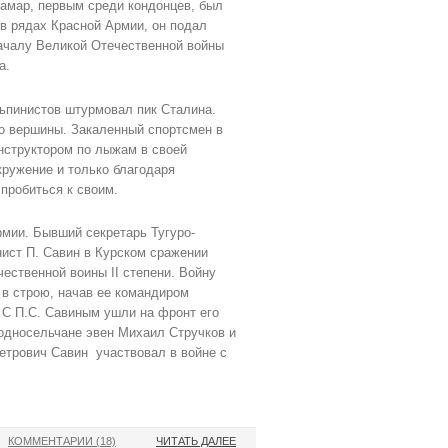
Самар, первым среди кондонцев, был
в рядах Красной Армии, он подал
началу Великой Отечественной войны
а.
льпинистов штурмовал пик Сталина.
до вершины. Закаленный спортсмен в
нструктором по лыжам в своей
кружение и только благодаря
пробиться к своим.
рмии. Бывший секретарь Tyгуpo-
ист П. Савин в Курском сражении
ественной воины II степени. Войну
 в строю, начав ее командиром
С П.С. Савиным ушли на фронт eго
односельчане эвен Михаил Стручков и
етрович Савин участвовал в войне с
КОММЕНТАРИИ (18)
ЧИТАТЬ ДАЛЕЕ