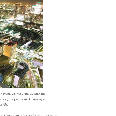
платить на границе ничего не
елен для россиян. С выездом
7,65.
виакомпания и вы не будете покидать