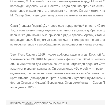
Осипенко, M. Расковой. За этот самоотверженный труд Моисей 
награжден орденом «3нак Почета». Когда пришло время служить 
заявление о желании стать военным летчиком. Он им и стал. К 
М. Самар блестяще сдал выпускные экзамены на звание военлет
Саам (лопарь) Георгий Дмитриев еще перед войной в числе 40 а
Тогда только ему и еще одному альпинисту удалась добраться 
первые же дни воины был призван в ряды Красной Армии, стал и
подразделении. В одном из боев он был тяжело ранен, попал в о
исключительному самообладанию, выносливости и отваге сумел 
Эвен Петр Савин в 1939 г. ушел добровольцем в ряды Красной А
Чумиканского РК ВЛКСМ уничтожил 7 фашистов. В1943 г. коммун
лично уничтожил два «тигра» за что был награжден орденом Отеч
закончил в звании капитана. Он вспоминал: «Всю войну я провел
отделения, закончив — помощником начальника штаба полка…». 
брат Михаил, двоюродные братья Филипп и Куприан Лукьяновы, 
братья Степан и Николай Веревкины. Отец семейства — Семен П
японцами в 1945 г.
POSTED BY
ADMIN
ОПУБЛИКОВАНО: 5.4.2019