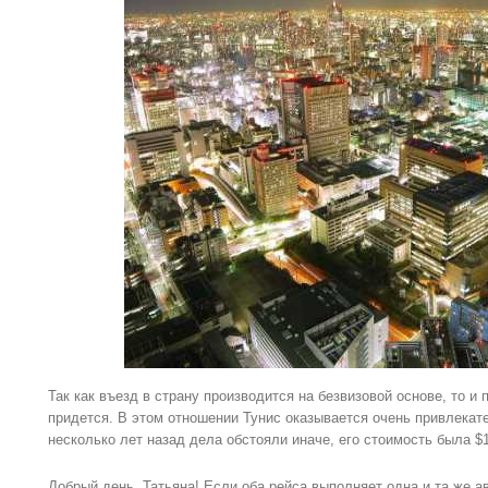
Так как въезд в страну производится на безвизовой основе, то и 
придется. В этом отношении Тунис оказывается очень привлекат
несколько лет назад дела обстояли иначе, его стоимость была $1
Добрый день, Татьяна! Если оба рейса выполняет одна и та же а