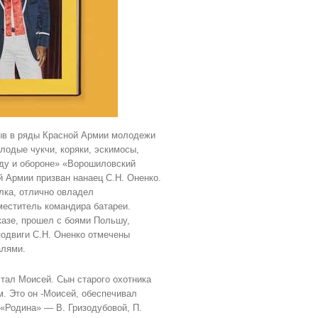
зыв в ряды Красной Армии молодежи
лодые чукчи, коряки, эскимосы,
уду и обороне» «Ворошиловский
й Армии призван нанаец С.Н. Оненко.
лка, отлично овладел
меститель командира батареи.
казе, прошел с боями Польшу,
одвиги С.Н. Оненко отмечены
алями.
тал Моисей. Сын старого охотника
. Это он -Моисей, обеспечивал
«Родина» — В. Гризодубовой, П.