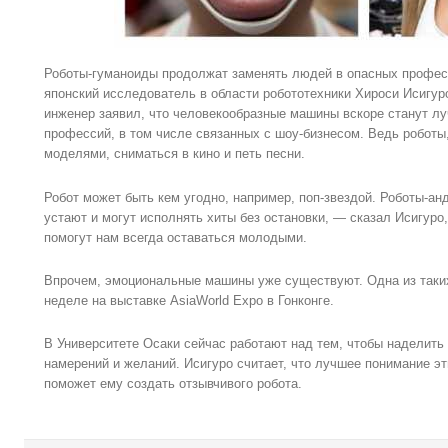
Роботы-гуманоиды продолжат заменять людей в опасных професси
японский исследователь в области робототехники Хироси Исигур
инженер заявил, что человекообразные машины вскоре станут л
профессий, в том числе связанных с шоу-бизнесом. Ведь роботы,
моделями, сниматься в кино и петь песни.
Робот может быть кем угодно, например, поп-звездой. Роботы-ан
устают и могут исполнять хиты без остановки, — сказал Исигур
помогут нам всегда оставаться молодыми.
Впрочем, эмоциональные машины уже существуют. Одна из таки
неделе на выставке AsiaWorld Expo в Гонконге.
В Университете Осаки сейчас работают над тем, чтобы наделит
намерений и желаний. Исигуро считает, что лучшее понимание эт
поможет ему создать отзывчивого робота.