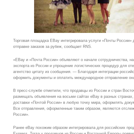
Торговая площадка EBay интегрировала услуги «Почты России» 
отправке заказов за рубеж, сообщает RNS.
«EBay и «Почта России» объявляют о начале сотрудничества, на
экспорта из России и упрощение логистических процедур для от
агентство цитату из сообщения. — Благодаря интеграции россий
оформить документы и оплатить международное отправление онл
В пресс-службе отметили, что продавцы из России и стран Вост
размещать объявления на восьми сайтах eBay в разных странах,
доставки «Почтой России» в любую точку мира, оформлять доку
Все отправления, оформленные таким образом, являются отсле
России».
Ранее eBay похожим образом интегрировала для российских про
Express. Тогда у продавцов из России и Восточной Европы появ