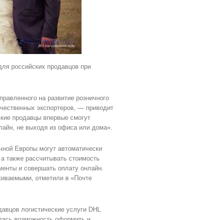
для российских продавцов при
правленного на развитие розничного
ечественных экспортеров, — приводит
ские продавцы впервые смогут
айн, не выходя из офиса или дома».
очной Европы могут автоматически
 а также рассчитывать стоимость
менты и совершать оплату онлайн.
живаемыми, отметили в «Почте
давцов логистические услуги DHL
илась возможность оформить и