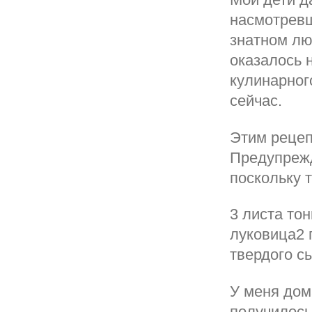
насмотрев
знатном лю
оказалось 
кулинарног
сейчас.
Этим рецеп
Предупрежд
поскольку 
3 листа то
луковица2 
твердого с
У меня дом
получилось