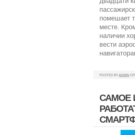
двадцати к
пассажирск
помешает т
месте. Кром
наличии хо
вести аэро
навигаторам
POSTED BY
ADMIN
ОП
САМОЕ 
РАБОТА
СМАРТ