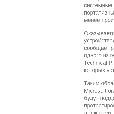
системные 
портативны
менее прои
Оказываетс
устройствах
сообщает р
одного из 
Technical P
которых ус
Таким обра
Microsoft о
будут подд
протестиров
должно уйт