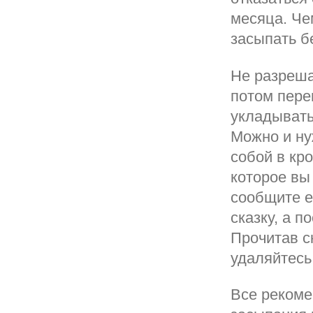
месяца. Че
засыпать бе
Не разреша
потом перен
укладывать
Можно и ну
собой в кр
которое вы
сообщите е
сказку, а п
Прочитав с
удаляйтесь
Все рекоме