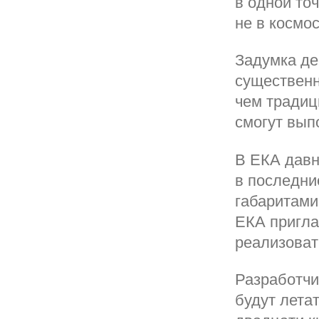
в одной точ
не в космос
Задумка де
существенн
чем традиц
смогут вып
В ЕКА давн
в последни
габаритами
ЕКА пригла
реализоват
Разработчи
будут лета