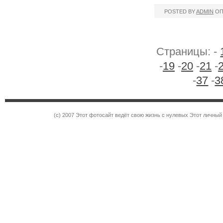
POSTED BY
ADMIN
ОП
Страницы: -
-
19
-
20
-
21
-
-
37
-
3
(c) 2007 Этот фотосайт ведёт свою жизнь с нулевых Этот личны