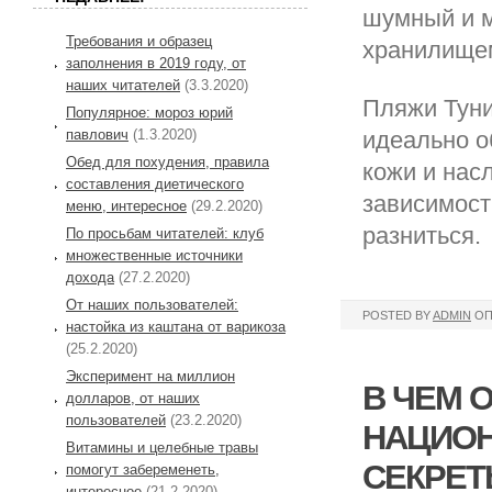
шумный и м
Требования и образец
хранилище
заполнения в 2019 году, от
наших читателей
(3.3.2020)
Пляжи Туни
Популярное: мороз юрий
павлович
(1.3.2020)
идеально о
Обед для похудения, правила
кожи и нас
составления диетического
зависимост
меню, интересное
(29.2.2020)
разниться.
По просьбам читателей: клуб
множественные источники
дохода
(27.2.2020)
От наших пользователей:
POSTED BY
ADMIN
ОП
настойка из каштана от варикоза
(25.2.2020)
Эксперимент на миллион
В ЧЕМ 
долларов, от наших
пользователей
(23.2.2020)
НАЦИОН
Витамины и целебные травы
СЕКРЕ
помогут забеременеть,
интересное
(21.2.2020)