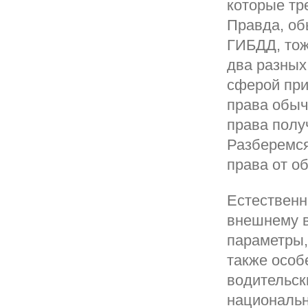
которые тр
Правда, об
ГИБДД, тож
два разных
сферой при
права обы
права полу
Разберемся
права от о
Естественн
внешнему в
параметры, 
также особ
водительск
национальн